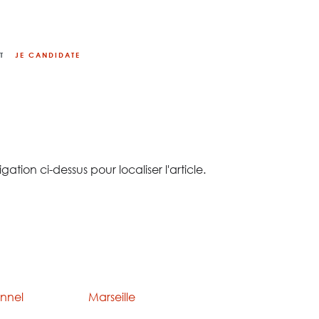
T
JE CANDIDATE
ion ci-dessus pour localiser l'article.
IONS
Lieux de
NTAIRES
formations
onnel
Marseille