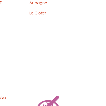
T
Aubagne
La Ciotat
kies
|