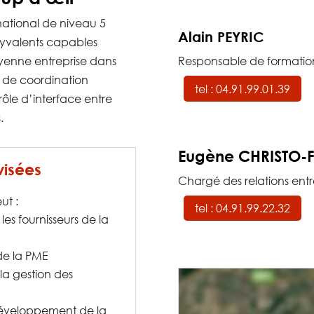
national de niveau 5
Alain PEYRIC
lyvalents capables
oyenne entreprise dans
Responsable de formatio
t de coordination
tel : 04.91.99.01.39
rôle d’interface entre
.
Eugène CHRISTO
visées
Chargé des relations entr
ut :
tel : 04.91.99.22.32
 les fournisseurs de la
 de la PME
 la gestion des
 développement de la