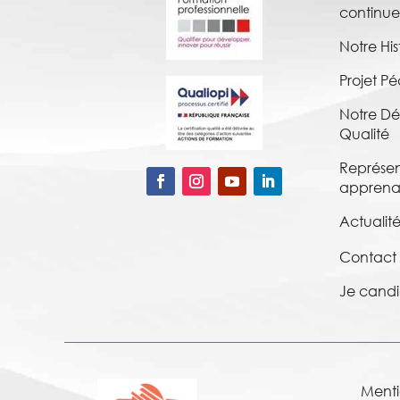
continu
Notre His
Projet 
Notre D
Qualité
Représen
apprena
Actualité
Contact
Je cand
Menti