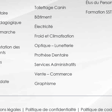
Élus du Perso
e
Toilettage Canin
Formation SST
toire
Bâtiment
Pédagogique
Électricité
émarche
Froid et Climatisation
Optique – Lunetterie
tation des
nts
Prothèse Dentaire
s
Services Administratifs
Vente – Commerce
idate
Graphisme
ons légales
|
Politique de confidentialité
|
Politique de coo