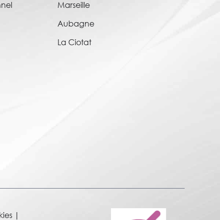
nnel
Marseille
Aubagne
La Ciotat
kies
|