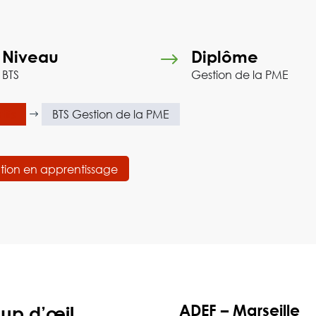
Niveau
Diplôme
$
BTS
Gestion de la PME
tifs
BTS Gestion de la PME
$
tion en apprentissage
ADEF – Marseille
oup d’œil