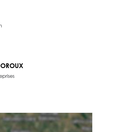
n
-FOROUX
eprises