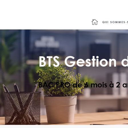

QUI SOMMES-
BTS Gestion d
BAC PRO de 6 mois à 2 a