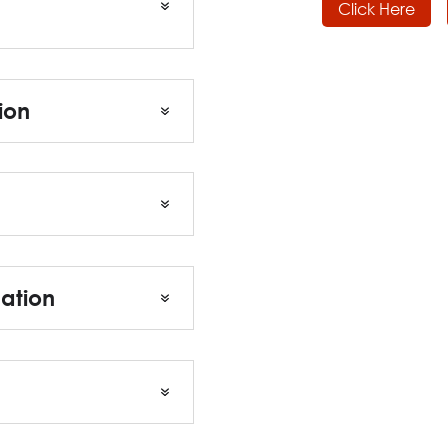
Click Here
ion
uation