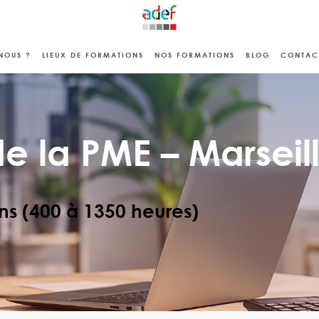
NOUS ?
LIEUX DE FORMATIONS
NOS FORMATIONS
BLOG
CONTAC
e la PME – Marseil
ns (400 à 1350 heures)
☆
☆
☆
☆
☆