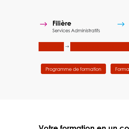
Filière
$
$
Services Administratifs
Accueil
Filière Services Administra
$
Programme de formation
Forma
Votre formation en un c